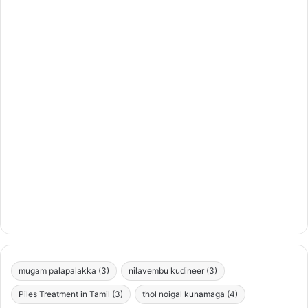
mugam palapalakka
(3)
nilavembu kudineer
(3)
Piles Treatment in Tamil
(3)
thol noigal kunamaga
(4)