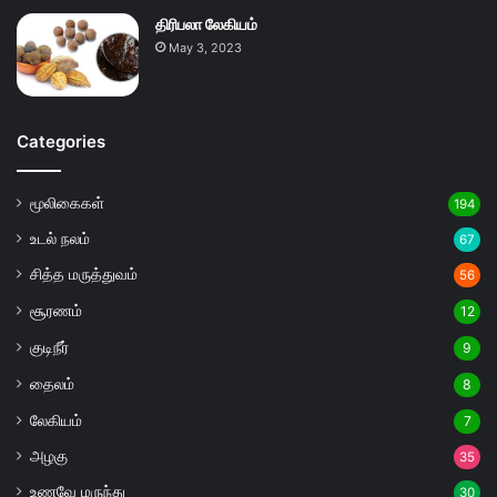
திரிபலா லேகியம்
May 3, 2023
Categories
மூலிகைகள்
194
உடல் நலம்
67
சித்த மருத்துவம்
56
சூரணம்
12
குடிநீர்
9
தைலம்
8
லேகியம்
7
அழகு
35
உணவே மருந்து
30