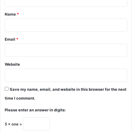
t
*
Name
*
Email
*
Website
Save my name, email, and website in this browser for the next
time I comment.
Please enter an answer in digits:
5 × one =