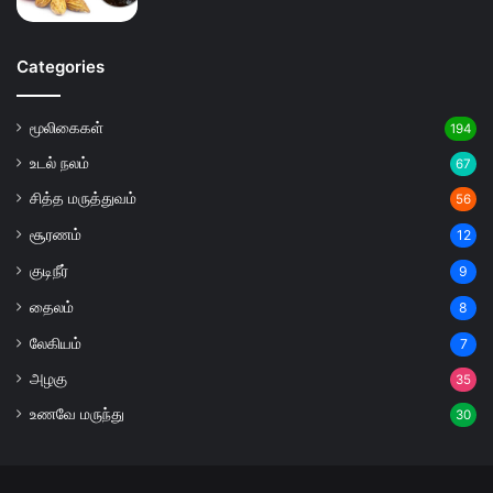
Categories
மூலிகைகள்
194
உடல் நலம்
67
சித்த மருத்துவம்
56
சூரணம்
12
குடிநீர்
9
தைலம்
8
லேகியம்
7
அழகு
35
உணவே மருந்து
30