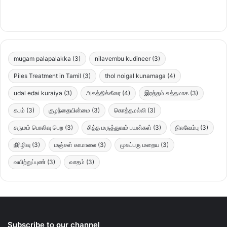
mugam palapalakka
(3)
nilavembu kudineer
(3)
Piles Treatment in Tamil
(3)
thol noigal kunamaga
(4)
udal edai kuraiya
(3)
அகத்திக்கீரை
(4)
இரத்தம் சுத்தமாக
(3)
கபம்
(3)
குழந்தையின்மை
(3)
கொத்தமல்லி
(3)
சருமம் பொலிவு பெற
(3)
சித்த மருத்துவம் பயன்கள்
(3)
நிலவேம்பு
(3)
நீரிழிவு
(3)
மஞ்சள் காமாலை
(3)
முகப்பரு மறைய
(3)
வயிற்றுப்புண்
(3)
வாதம்
(3)
Subscribe to our channel