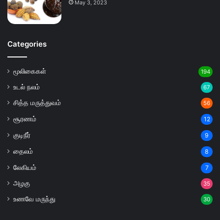
May 3, 2023
Categories
மூலிகைகள்
194
உடல் நலம்
67
சித்த மருத்துவம்
56
சூரணம்
12
குடிநீர்
9
தைலம்
8
லேகியம்
7
அழகு
35
உணவே மருந்து
30