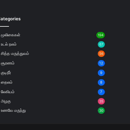
ategories
மூலிகைகள்
194
உடல் நலம்
67
சித்த மருத்துவம்
56
சூரணம்
12
குடிநீர்
9
தைலம்
8
லேகியம்
7
அழகு
35
உணவே மருந்து
30