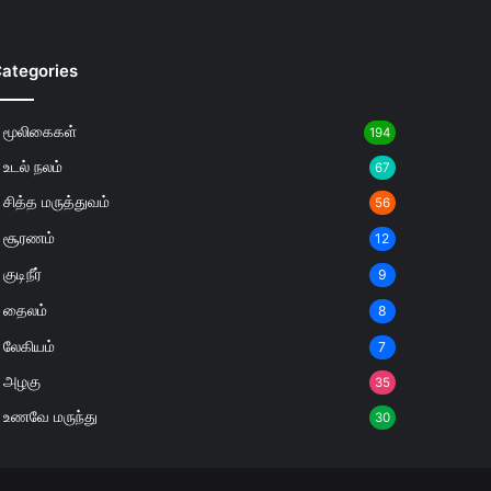
ategories
மூலிகைகள்
194
உடல் நலம்
67
சித்த மருத்துவம்
56
சூரணம்
12
குடிநீர்
9
தைலம்
8
லேகியம்
7
அழகு
35
உணவே மருந்து
30