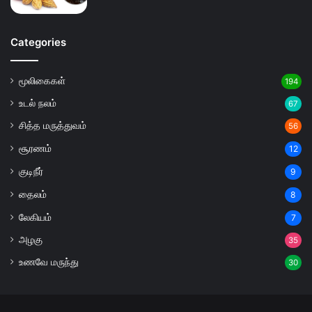
Categories
மூலிகைகள்
194
உடல் நலம்
67
சித்த மருத்துவம்
56
சூரணம்
12
குடிநீர்
9
தைலம்
8
லேகியம்
7
அழகு
35
உணவே மருந்து
30