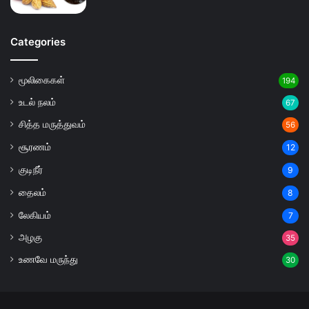
Categories
மூலிகைகள்
194
உடல் நலம்
67
சித்த மருத்துவம்
56
சூரணம்
12
குடிநீர்
9
தைலம்
8
லேகியம்
7
அழகு
35
உணவே மருந்து
30