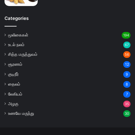
Categories
மூலிகைகள்
194
உடல் நலம்
67
சித்த மருத்துவம்
56
சூரணம்
12
குடிநீர்
9
தைலம்
8
லேகியம்
7
அழகு
35
உணவே மருந்து
30