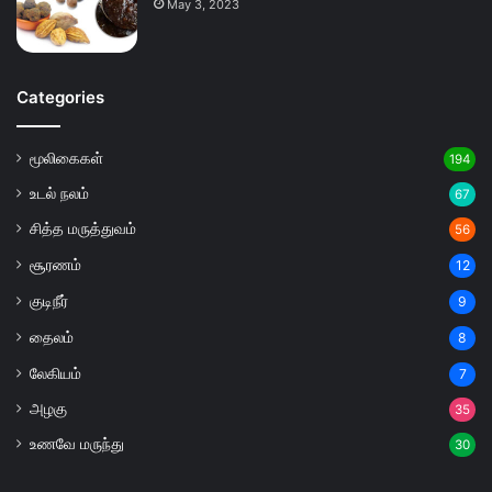
May 3, 2023
Categories
மூலிகைகள்
194
உடல் நலம்
67
சித்த மருத்துவம்
56
சூரணம்
12
குடிநீர்
9
தைலம்
8
லேகியம்
7
அழகு
35
உணவே மருந்து
30