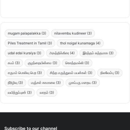
mugam palapalakka
(3)
nilavembu kudineer
(3)
Piles Treatment in Tamil
(3)
thol noigal kunamaga
(4)
udal edai kuraiya
(3)
அகத்திக்கீரை
(4)
இரத்தம் சுத்தமாக
(3)
கபம்
(3)
குழந்தையின்மை
(3)
கொத்தமல்லி
(3)
சருமம் பொலிவு பெற
(3)
சித்த மருத்துவம் பயன்கள்
(3)
நிலவேம்பு
(3)
நீரிழிவு
(3)
மஞ்சள் காமாலை
(3)
முகப்பரு மறைய
(3)
வயிற்றுப்புண்
(3)
வாதம்
(3)
Subscribe to our channel