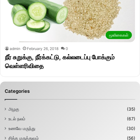
மூலிகைகள்
admin
February 26, 2018
0
நீர் சுறுக்கு, நீர்க்கட்டு, கல்லடைப்பு போக்கும்
வெள்ளரிவிதை
Categories
அழகு
(35)
உடல் நலம்
(67)
உணவே மருந்து
(30)
சித்த மருத்துவம்
(56)