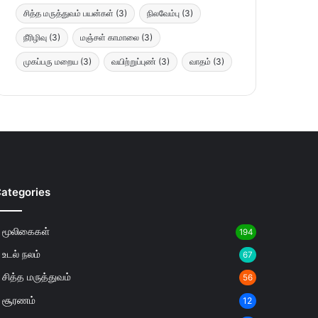
சித்த மருத்துவம் பயன்கள்
(3)
நிலவேம்பு
(3)
நீரிழிவு
(3)
மஞ்சள் காமாலை
(3)
முகப்பரு மறைய
(3)
வயிற்றுப்புண்
(3)
வாதம்
(3)
ategories
மூலிகைகள்
194
உடல் நலம்
67
சித்த மருத்துவம்
56
சூரணம்
12