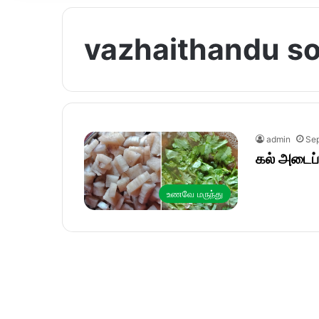
vazhaithandu sou
admin
Sep
கல் அடைப்
உணவே மருந்து