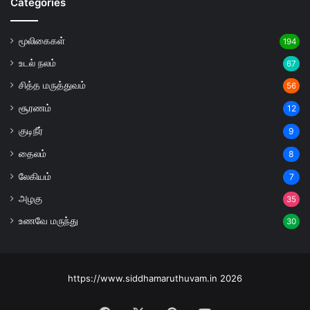
Categories
மூலிகைகள்
194
உடல் நலம்
67
சித்த மருத்துவம்
56
சூரணம்
12
குடிநீர்
9
தைலம்
8
லேகியம்
7
அழகு
35
உணவே மருந்து
30
https://www.siddhamaruthuvam.in 2026