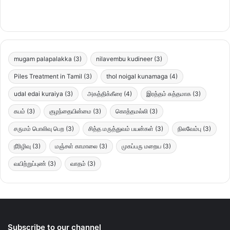
mugam palapalakka
(3)
nilavembu kudineer
(3)
Piles Treatment in Tamil
(3)
thol noigal kunamaga
(4)
udal edai kuraiya
(3)
அகத்திக்கீரை
(4)
இரத்தம் சுத்தமாக
(3)
கபம்
(3)
குழந்தையின்மை
(3)
கொத்தமல்லி
(3)
சருமம் பொலிவு பெற
(3)
சித்த மருத்துவம் பயன்கள்
(3)
நிலவேம்பு
(3)
நீரிழிவு
(3)
மஞ்சள் காமாலை
(3)
முகப்பரு மறைய
(3)
வயிற்றுப்புண்
(3)
வாதம்
(3)
Subscribe to our channel