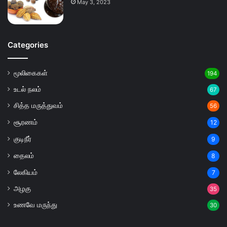
May 3, 2023
Categories
மூலிகைகள்
194
உடல் நலம்
67
சித்த மருத்துவம்
56
சூரணம்
12
குடிநீர்
9
தைலம்
8
லேகியம்
7
அழகு
35
உணவே மருந்து
30