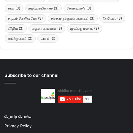
கபம்
(3)
குழந்தையின்மை
(3)
கொத்தமல்லி
(3)
சருமம் பொலிவு பெற
(3)
சித்த மருத்துவம் பயன்கள்
(3)
நிலவேம்பு
(3)
நீரிழிவு
(3)
மஞ்சள் காமாலை
(3)
முகப்பரு மறைய
(3)
வயிற்றுப்புண்
(3)
வாதம்
(3)
Subscribe to our channel
தொடர்புகொள்ள
Privacy Policy