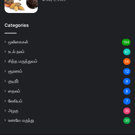
Categories
மூலிகைகள்
194
உடல் நலம்
67
சித்த மருத்துவம்
56
சூரணம்
12
குடிநீர்
9
தைலம்
8
லேகியம்
7
அழகு
35
உணவே மருந்து
30