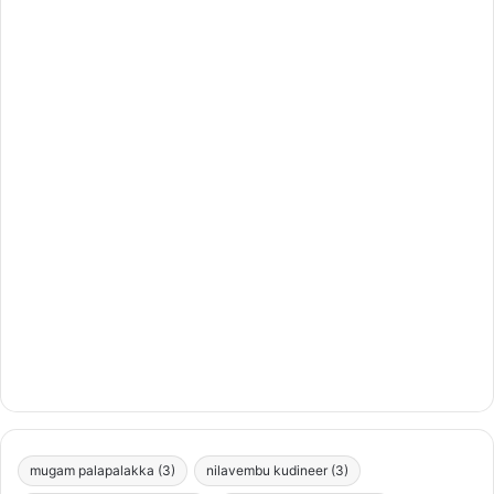
mugam palapalakka
(3)
nilavembu kudineer
(3)