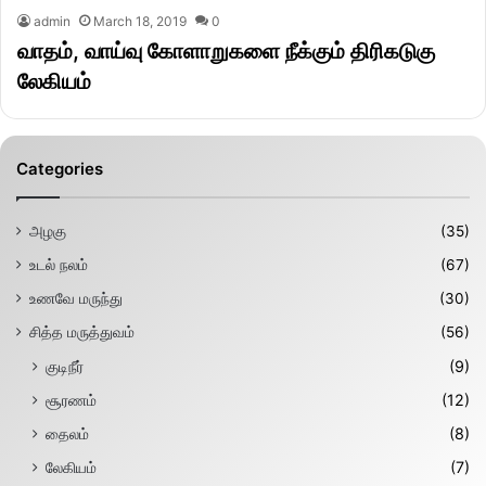
admin
March 18, 2019
0
வாதம், வாய்வு கோளாறுகளை நீக்கும் திரிகடுகு
லேகியம்
Categories
அழகு
(35)
உடல் நலம்
(67)
உணவே மருந்து
(30)
சித்த மருத்துவம்
(56)
குடிநீர்
(9)
சூரணம்
(12)
தைலம்
(8)
லேகியம்
(7)