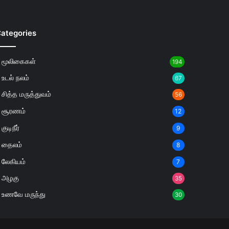
ategories
மூலிகைகள்
194
உடல் நலம்
67
சித்த மருத்துவம்
56
சூரணம்
12
குடிநீர்
9
தைலம்
8
லேகியம்
7
அழகு
35
உணவே மருந்து
30