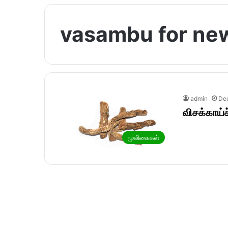
vasambu for new
admin
De
விசக்காய்ச
மூலிகைகள்