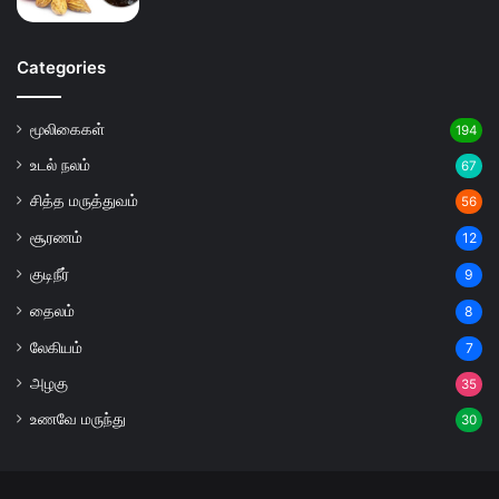
Categories
மூலிகைகள்
194
உடல் நலம்
67
சித்த மருத்துவம்
56
சூரணம்
12
குடிநீர்
9
தைலம்
8
லேகியம்
7
அழகு
35
உணவே மருந்து
30