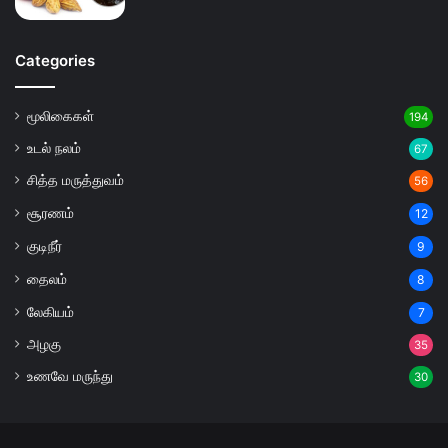
Categories
மூலிகைகள்
194
உடல் நலம்
67
சித்த மருத்துவம்
56
சூரணம்
12
குடிநீர்
9
தைலம்
8
லேகியம்
7
அழகு
35
உணவே மருந்து
30