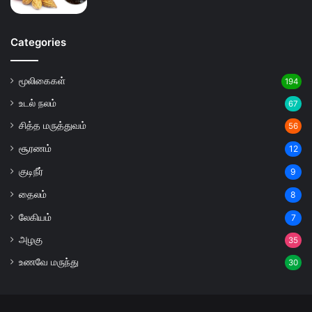
Categories
மூலிகைகள்
194
உடல் நலம்
67
சித்த மருத்துவம்
56
சூரணம்
12
குடிநீர்
9
தைலம்
8
லேகியம்
7
அழகு
35
உணவே மருந்து
30