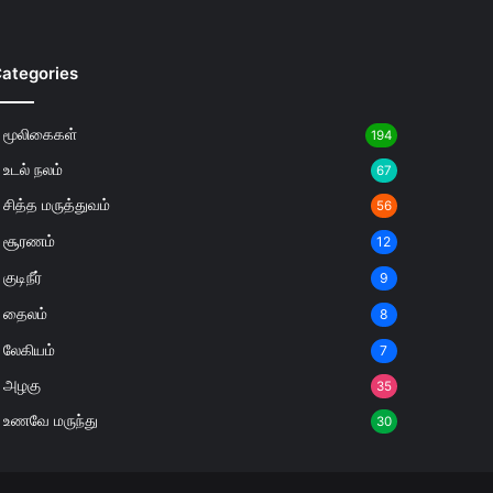
ategories
மூலிகைகள்
194
உடல் நலம்
67
சித்த மருத்துவம்
56
சூரணம்
12
குடிநீர்
9
தைலம்
8
லேகியம்
7
அழகு
35
உணவே மருந்து
30