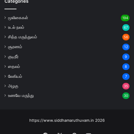
Categories
மூலிகைகள்
194
உடல் நலம்
67
சித்த மருத்துவம்
56
சூரணம்
12
குடிநீர்
9
தைலம்
8
லேகியம்
7
அழகு
35
உணவே மருந்து
30
https://www.siddhamaruthuvam.in 2026