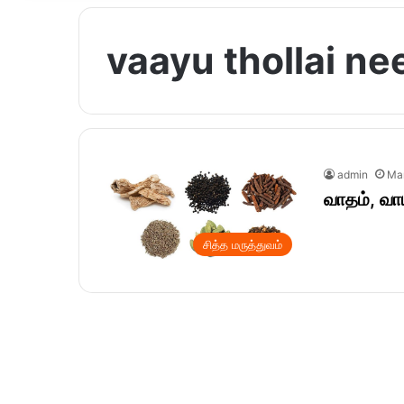
vaayu thollai n
admin
Mar
வாதம், வா
சித்த மருத்துவம்