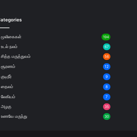
ategories
மூலிகைகள்
194
உடல் நலம்
67
சித்த மருத்துவம்
56
சூரணம்
12
குடிநீர்
9
தைலம்
8
லேகியம்
7
அழகு
35
உணவே மருந்து
30