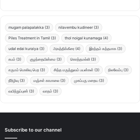
mugam palapalakka
(3)
nilavembu kudineer
(3)
Piles Treatment in Tamil
(3)
thol noigal kunamaga
(4)
udal edai kuraiya
(3)
அகத்திக்கீரை
(4)
இரத்தம் சுத்தமாக
(3)
கபம்
(3)
குழந்தையின்மை
(3)
கொத்தமல்லி
(3)
சருமம் பொலிவு பெற
(3)
சித்த மருத்துவம் பயன்கள்
(3)
நிலவேம்பு
(3)
நீரிழிவு
(3)
மஞ்சள் காமாலை
(3)
முகப்பரு மறைய
(3)
வயிற்றுப்புண்
(3)
வாதம்
(3)
Subscribe to our channel