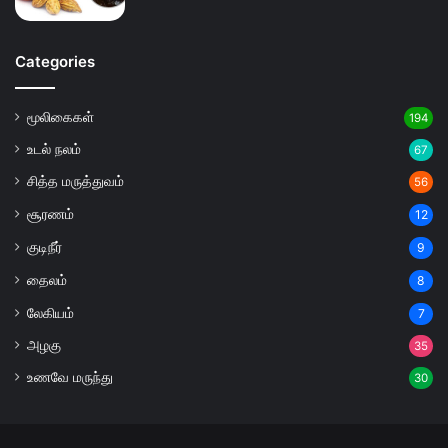
Categories
மூலிகைகள்
194
உடல் நலம்
67
சித்த மருத்துவம்
56
சூரணம்
12
குடிநீர்
9
தைலம்
8
லேகியம்
7
அழகு
35
உணவே மருந்து
30