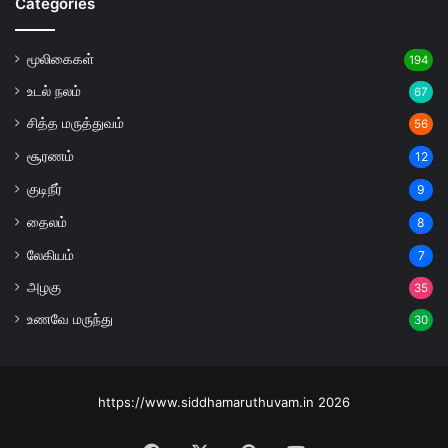
Categories
மூலிகைகள்
194
உடல் நலம்
67
சித்த மருத்துவம்
56
சூரணம்
12
குடிநீர்
9
தைலம்
8
லேகியம்
7
அழகு
35
உணவே மருந்து
30
https://www.siddhamaruthuvam.in 2026