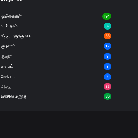
மூலிகைகள்
194
உடல் நலம்
67
சித்த மருத்துவம்
56
சூரணம்
12
குடிநீர்
9
தைலம்
8
லேகியம்
7
அழகு
35
உணவே மருந்து
30