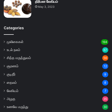
திரிபலா லேகியம்
May 3, 2023
Categories
மூலிகைகள்
194
உடல் நலம்
67
சித்த மருத்துவம்
56
சூரணம்
12
குடிநீர்
9
தைலம்
8
லேகியம்
7
அழகு
35
உணவே மருந்து
30