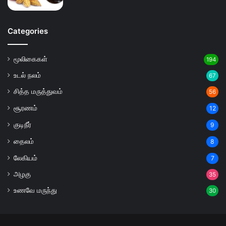
Categories
மூலிகைகள்
194
உடல் நலம்
67
சித்த மருத்துவம்
56
சூரணம்
12
குடிநீர்
9
தைலம்
8
லேகியம்
7
அழகு
35
உணவே மருந்து
30