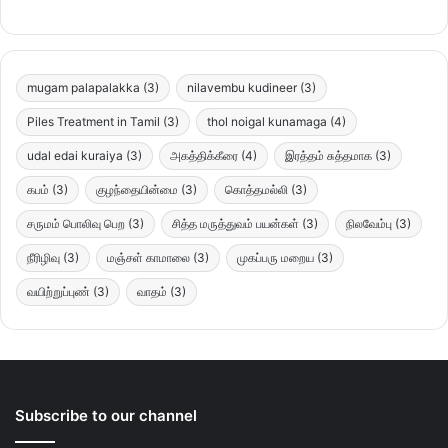
mugam palapalakka
(3)
nilavembu kudineer
(3)
Piles Treatment in Tamil
(3)
thol noigal kunamaga
(4)
udal edai kuraiya
(3)
அகத்திக்கீரை
(4)
இரத்தம் சுத்தமாக
(3)
கபம்
(3)
குழந்தையின்மை
(3)
கொத்தமல்லி
(3)
சருமம் பொலிவு பெற
(3)
சித்த மருத்துவம் பயன்கள்
(3)
நிலவேம்பு
(3)
நீரிழிவு
(3)
மஞ்சள் காமாலை
(3)
முகப்பரு மறைய
(3)
வயிற்றுப்புண்
(3)
வாதம்
(3)
Subscribe to our channel