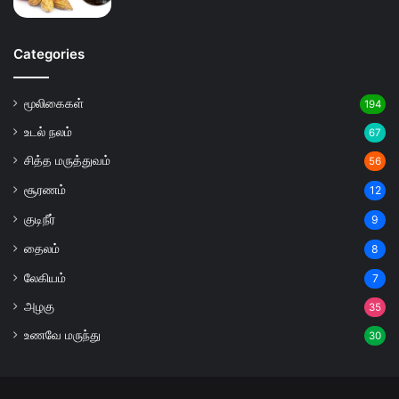
Categories
மூலிகைகள்
194
உடல் நலம்
67
சித்த மருத்துவம்
56
சூரணம்
12
குடிநீர்
9
தைலம்
8
லேகியம்
7
அழகு
35
உணவே மருந்து
30