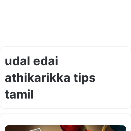
udal edai
athikarikka tips
tamil