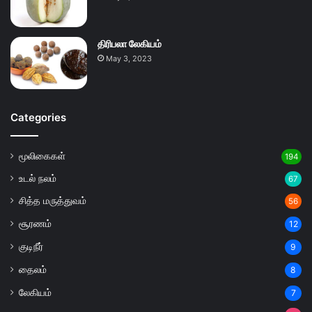
திரிபலா லேகியம்
May 3, 2023
Categories
மூலிகைகள்
194
உடல் நலம்
67
சித்த மருத்துவம்
56
சூரணம்
12
குடிநீர்
9
தைலம்
8
லேகியம்
7