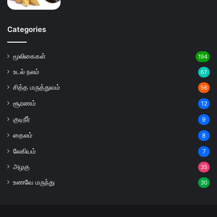
Categories
மூலிகைகள்
194
உடல் நலம்
67
சித்த மருத்துவம்
56
சூரணம்
12
குடிநீர்
9
தைலம்
8
லேகியம்
7
அழகு
35
உணவே மருந்து
30