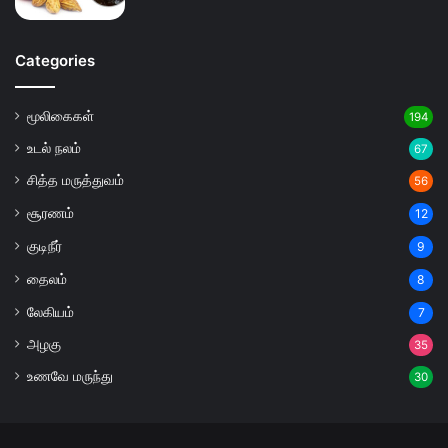
Categories
மூலிகைகள்
194
உடல் நலம்
67
சித்த மருத்துவம்
56
சூரணம்
12
குடிநீர்
9
தைலம்
8
லேகியம்
7
அழகு
35
உணவே மருந்து
30