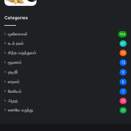
Categories
மூலிகைகள்
194
உடல் நலம்
67
சித்த மருத்துவம்
56
சூரணம்
12
குடிநீர்
9
தைலம்
8
லேகியம்
7
அழகு
35
உணவே மருந்து
30