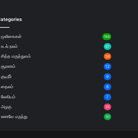
ategories
மூலிகைகள்
194
உடல் நலம்
67
சித்த மருத்துவம்
56
சூரணம்
12
குடிநீர்
9
தைலம்
8
லேகியம்
7
அழகு
35
உணவே மருந்து
30