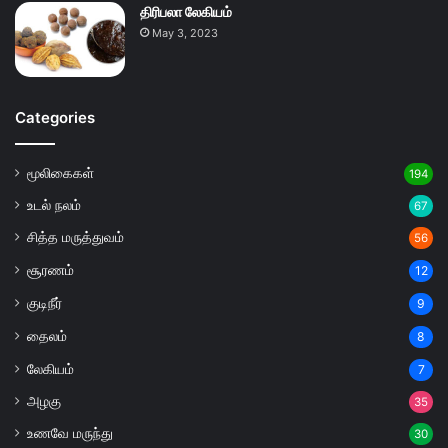
திரிபலா லேகியம்
May 3, 2023
Categories
மூலிகைகள்
194
உடல் நலம்
67
சித்த மருத்துவம்
56
சூரணம்
12
குடிநீர்
9
தைலம்
8
லேகியம்
7
அழகு
35
உணவே மருந்து
30