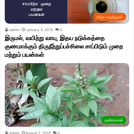
சித்த மருத்துவம்
admin
January 4, 2019
0
இருமல், வயிற்று வாயு, இதய நடுக்கத்தை
குணமாக்கும் திருநீற்றுப்பச்சிலை சாப்பிடும் முறை
மற்றும் பயன்கள்
மூலிகைகள்
admin
August 2, 2018
0