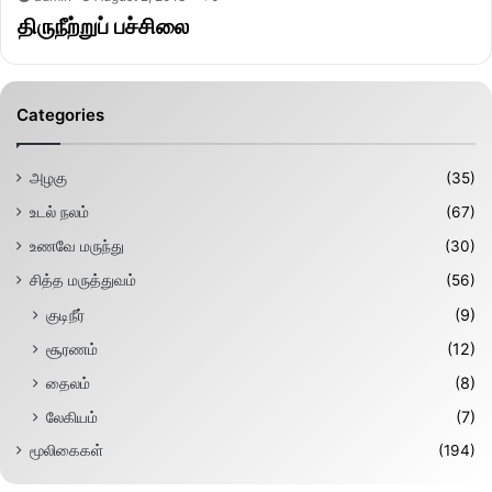
திருநீற்றுப் பச்சிலை
Categories
அழகு
(35)
உடல் நலம்
(67)
உணவே மருந்து
(30)
சித்த மருத்துவம்
(56)
குடிநீர்
(9)
சூரணம்
(12)
தைலம்
(8)
லேகியம்
(7)
மூலிகைகள்
(194)