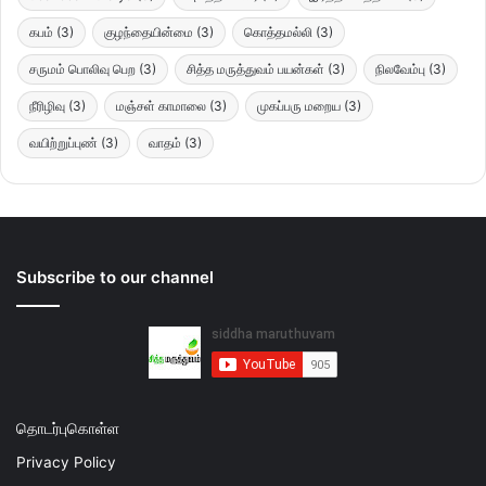
கபம்
(3)
குழந்தையின்மை
(3)
கொத்தமல்லி
(3)
சருமம் பொலிவு பெற
(3)
சித்த மருத்துவம் பயன்கள்
(3)
நிலவேம்பு
(3)
நீரிழிவு
(3)
மஞ்சள் காமாலை
(3)
முகப்பரு மறைய
(3)
வயிற்றுப்புண்
(3)
வாதம்
(3)
Subscribe to our channel
தொடர்புகொள்ள
Privacy Policy