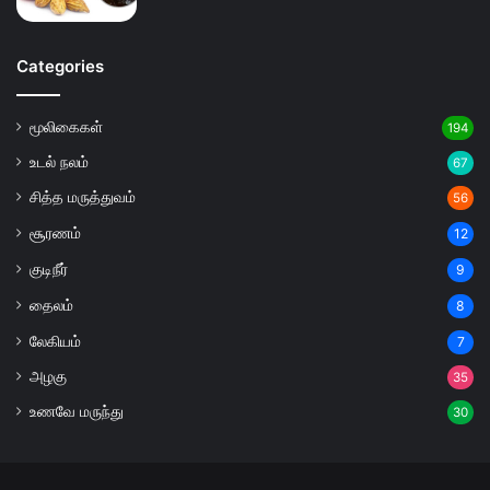
Categories
மூலிகைகள்
194
உடல் நலம்
67
சித்த மருத்துவம்
56
சூரணம்
12
குடிநீர்
9
தைலம்
8
லேகியம்
7
அழகு
35
உணவே மருந்து
30