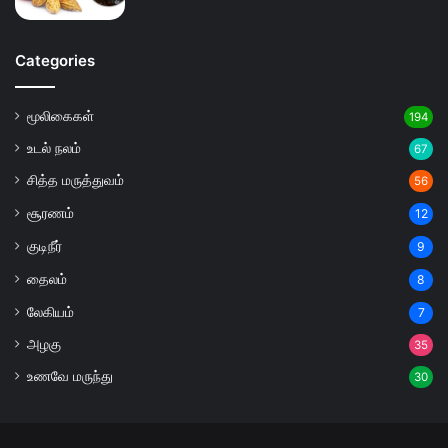
Categories
மூலிகைகள்
194
உடல் நலம்
67
சித்த மருத்துவம்
56
சூரணம்
12
குடிநீர்
9
தைலம்
8
லேகியம்
7
அழகு
35
உணவே மருந்து
30