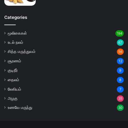
Categories
மூலிகைகள்
194
உடல் நலம்
67
சித்த மருத்துவம்
56
சூரணம்
12
குடிநீர்
9
தைலம்
8
லேகியம்
7
அழகு
35
உணவே மருந்து
30