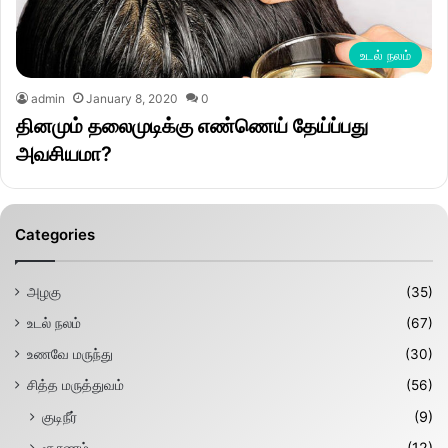
உடல் நலம்
admin
January 8, 2020
0
தினமும் தலைமுடிக்கு எண்ணெய் தேய்ப்பது
அவசியமா?
Categories
அழகு
(35)
உடல் நலம்
(67)
உணவே மருந்து
(30)
சித்த மருத்துவம்
(56)
குடிநீர்
(9)
சூரணம்
(12)