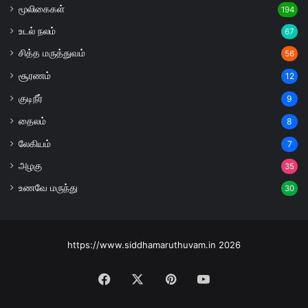
மூலிகைகள்
194
உடல் நலம்
67
சித்த மருத்துவம்
56
சூரணம்
12
குடிநீர்
9
தைலம்
8
லேகியம்
7
அழகு
35
உணவே மருந்து
30
https://www.siddhamaruthuvam.in 2026
Facebook
X
Pinterest
YouTube