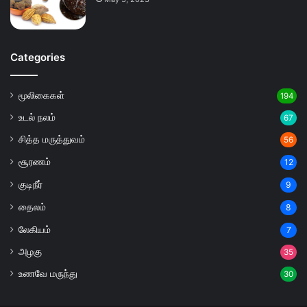
Categories
மூலிகைகள்
194
உடல் நலம்
67
சித்த மருத்துவம்
56
சூரணம்
12
குடிநீர்
9
தைலம்
8
லேகியம்
7
அழகு
35
உணவே மருந்து
30