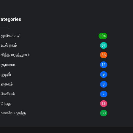
ategories
மூலிகைகள்
194
உடல் நலம்
67
சித்த மருத்துவம்
56
சூரணம்
12
குடிநீர்
9
தைலம்
8
லேகியம்
7
அழகு
35
உணவே மருந்து
30