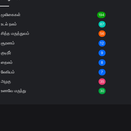
மூலிகைகள்
194
உடல் நலம்
67
சித்த மருத்துவம்
56
சூரணம்
12
குடிநீர்
9
தைலம்
8
லேகியம்
7
அழகு
35
உணவே மருந்து
30