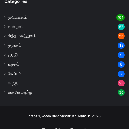
Categories
மூலிகைகள்
194
உடல் நலம்
67
சித்த மருத்துவம்
56
சூரணம்
12
குடிநீர்
9
தைலம்
8
லேகியம்
7
அழகு
35
உணவே மருந்து
30
https://www.siddhamaruthuvam.in 2026