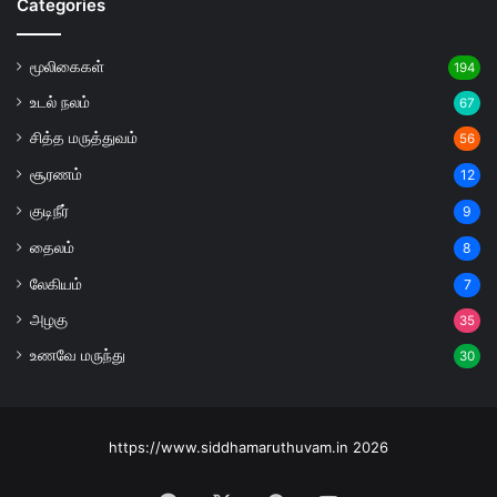
Categories
மூலிகைகள்
194
உடல் நலம்
67
சித்த மருத்துவம்
56
சூரணம்
12
குடிநீர்
9
தைலம்
8
லேகியம்
7
அழகு
35
உணவே மருந்து
30
https://www.siddhamaruthuvam.in 2026