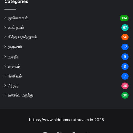
Categories
மூலிகைகள்
194
உடல் நலம்
67
சித்த மருத்துவம்
56
சூரணம்
12
குடிநீர்
9
தைலம்
8
லேகியம்
7
அழகு
35
உணவே மருந்து
30
https://www.siddhamaruthuvam.in 2026