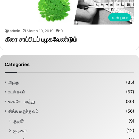
உடல் நலம்
admin
March 19, 2019
0
கீரை சாப்பிடப் பழகவேண்டும்
Categories
அழகு
(35)
உடல் நலம்
(67)
உணவே மருந்து
(30)
சித்த மருத்துவம்
(56)
குடிநீர்
(9)
சூரணம்
(12)