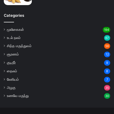
Categories
மூலிகைகள்
194
உடல் நலம்
67
சித்த மருத்துவம்
56
சூரணம்
12
குடிநீர்
9
தைலம்
8
லேகியம்
7
அழகு
35
உணவே மருந்து
30