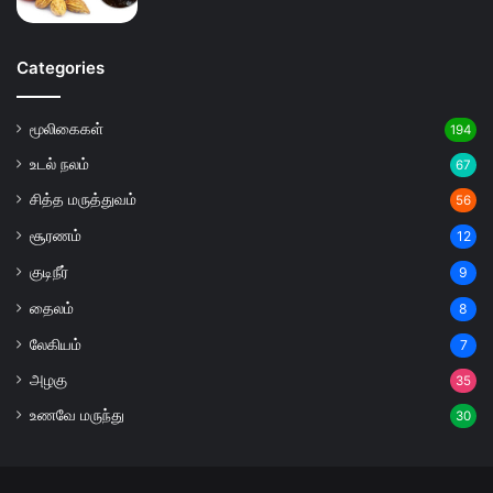
Categories
மூலிகைகள்
194
உடல் நலம்
67
சித்த மருத்துவம்
56
சூரணம்
12
குடிநீர்
9
தைலம்
8
லேகியம்
7
அழகு
35
உணவே மருந்து
30