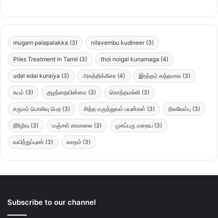
mugam palapalakka
(3)
nilavembu kudineer
(3)
Piles Treatment in Tamil
(3)
thol noigal kunamaga
(4)
udal edai kuraiya
(3)
அகத்திக்கீரை
(4)
இரத்தம் சுத்தமாக
(3)
கபம்
(3)
குழந்தையின்மை
(3)
கொத்தமல்லி
(3)
சருமம் பொலிவு பெற
(3)
சித்த மருத்துவம் பயன்கள்
(3)
நிலவேம்பு
(3)
நீரிழிவு
(3)
மஞ்சள் காமாலை
(3)
முகப்பரு மறைய
(3)
வயிற்றுப்புண்
(3)
வாதம்
(3)
Subscribe to our channel