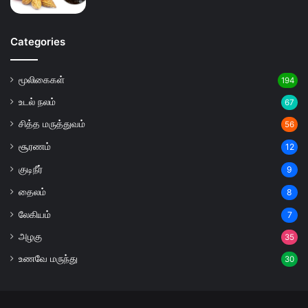
Categories
மூலிகைகள்
194
உடல் நலம்
67
சித்த மருத்துவம்
56
சூரணம்
12
குடிநீர்
9
தைலம்
8
லேகியம்
7
அழகு
35
உணவே மருந்து
30