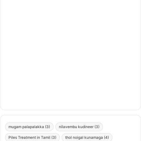
mugam palapalakka
(3)
nilavembu kudineer
(3)
Piles Treatment in Tamil
(3)
thol noigal kunamaga
(4)